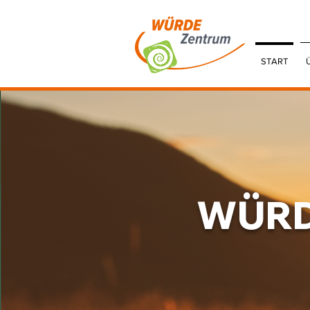
START
WÜRD